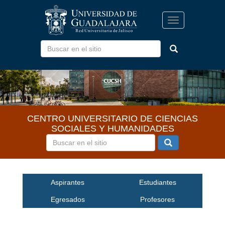
Pasar
al
Toggle
contenido
navigation
principal
CENTRO UNIVERSITARIO DE CIENCIAS
SOCIALES Y HUMANIDADES
Inicio
Aspirantes
Estudiantes
Egresados
Profesores