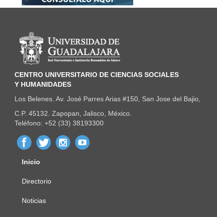
Información del portal
CENTRO UNIVERSITARIO DE CIENCIAS SOCIALES
Y HUMANIDADES
Los Belenes. Av. José Parres Arias #150, San Jose del Bajio,
C.P. 45132. Zapopan, Jalisco, México.
Teléfono: +52 (33) 38193300
Inicio
Menú
principal
Directorio
Noticias